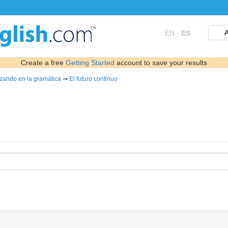
A
EN
-
ES
Create a free
Getting Started
account to save your results
dizando en la gramática
➞
El futuro continuo