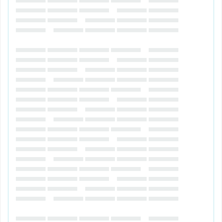
▄▄▄▄▄▄ ▄▄▄▄▄▄ ▄▄▄▄▄▄ ▄▄▄▄▄▄ ▄▄▄▄▄▄
▄▄▄▄▄▄ ▄▄▄▄▄▄ ▄▄▄▄▄▄ ▄▄▄▄▄▄ ▄▄▄▄▄▄
▄▄▄▄▄▄ ▄▄▄▄▄▄ ▄▄▄▄▄▄ ▄▄▄▄▄▄ ▄▄▄▄▄▄
▄▄▄▄▄▄ ▄▄▄▄▄▄ ▄▄▄▄▄▄ ▄▄▄▄▄▄ ▄▄▄▄▄▄
▄▄▄▄▄▄ ▄▄▄▄▄▄ ▄▄▄▄▄▄ ▄▄▄▄▄▄ ▄▄▄▄▄▄
▄▄▄▄▄▄ ▄▄▄▄▄▄ ▄▄▄▄▄▄ ▄▄▄▄▄▄ ▄▄▄▄▄▄
▄▄▄▄▄▄ ▄▄▄▄▄▄ ▄▄▄▄▄▄ ▄▄▄▄▄▄ ▄▄▄▄▄▄
▄▄▄▄▄▄ ▄▄▄▄▄▄ ▄▄▄▄▄▄ ▄▄▄▄▄▄ ▄▄▄▄▄▄
▄▄▄▄▄▄ ▄▄▄▄▄▄ ▄▄▄▄▄▄ ▄▄▄▄▄▄ ▄▄▄▄▄▄
▄▄▄▄▄▄ ▄▄▄▄▄▄ ▄▄▄▄▄▄ ▄▄▄▄▄▄ ▄▄▄▄▄▄
▄▄▄▄▄▄ ▄▄▄▄▄▄ ▄▄▄▄▄▄ ▄▄▄▄▄▄ ▄▄▄▄▄▄
▄▄▄▄▄▄ ▄▄▄▄▄▄ ▄▄▄▄▄▄ ▄▄▄▄▄▄ ▄▄▄▄▄▄
▄▄▄▄▄▄ ▄▄▄▄▄▄ ▄▄▄▄▄▄ ▄▄▄▄▄▄ ▄▄▄▄▄▄
▄▄▄▄▄▄ ▄▄▄▄▄▄ ▄▄▄▄▄▄ ▄▄▄▄▄▄ ▄▄▄▄▄▄
▄▄▄▄▄▄ ▄▄▄▄▄▄ ▄▄▄▄▄▄ ▄▄▄▄▄▄ ▄▄▄▄▄▄
▄▄▄▄▄▄ ▄▄▄▄▄▄ ▄▄▄▄▄▄ ▄▄▄▄▄▄ ▄▄▄▄▄▄
▄▄▄▄▄▄ ▄▄▄▄▄▄ ▄▄▄▄▄▄ ▄▄▄▄▄▄ ▄▄▄▄▄▄
▄▄▄▄▄▄ ▄▄▄▄▄▄ ▄▄▄▄▄▄ ▄▄▄▄▄▄ ▄▄▄▄▄▄
▄▄▄▄▄▄ ▄▄▄▄▄▄ ▄▄▄▄▄▄ ▄▄▄▄▄▄ ▄▄▄▄▄▄
▄▄▄▄▄▄ ▄▄▄▄▄▄ ▄▄▄▄▄▄ ▄▄▄▄▄▄ ▄▄▄▄▄▄