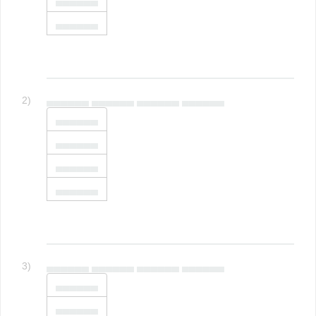
▄▄▄▄▄▄
▄▄▄▄▄▄
2)
▄▄▄▄▄▄ ▄▄▄▄▄▄ ▄▄▄▄▄▄ ▄▄▄▄▄▄
▄▄▄▄▄▄
▄▄▄▄▄▄
▄▄▄▄▄▄
▄▄▄▄▄▄
3)
▄▄▄▄▄▄ ▄▄▄▄▄▄ ▄▄▄▄▄▄ ▄▄▄▄▄▄
▄▄▄▄▄▄
▄▄▄▄▄▄