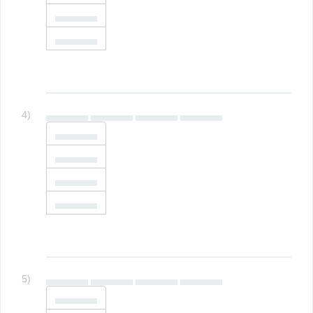
▄▄▄▄▄▄
▄▄▄▄▄▄
4)
▄▄▄▄▄▄ ▄▄▄▄▄▄ ▄▄▄▄▄▄ ▄▄▄▄▄▄
▄▄▄▄▄▄
▄▄▄▄▄▄
▄▄▄▄▄▄
▄▄▄▄▄▄
5)
▄▄▄▄▄▄ ▄▄▄▄▄▄ ▄▄▄▄▄▄ ▄▄▄▄▄▄
▄▄▄▄▄▄