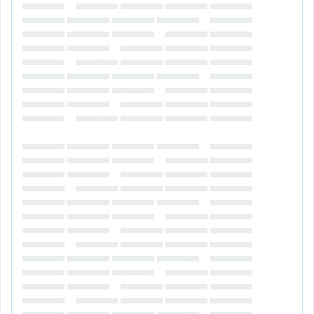
▄▄▄▄▄▄ ▄▄▄▄▄▄ ▄▄▄▄▄▄ ▄▄▄▄▄▄ ▄▄▄▄▄▄
▄▄▄▄▄▄ ▄▄▄▄▄▄ ▄▄▄▄▄▄ ▄▄▄▄▄▄ ▄▄▄▄▄▄
▄▄▄▄▄▄ ▄▄▄▄▄▄ ▄▄▄▄▄▄ ▄▄▄▄▄▄ ▄▄▄▄▄▄
▄▄▄▄▄▄ ▄▄▄▄▄▄ ▄▄▄▄▄▄ ▄▄▄▄▄▄ ▄▄▄▄▄▄
▄▄▄▄▄▄ ▄▄▄▄▄▄ ▄▄▄▄▄▄ ▄▄▄▄▄▄ ▄▄▄▄▄▄
▄▄▄▄▄▄ ▄▄▄▄▄▄ ▄▄▄▄▄▄ ▄▄▄▄▄▄ ▄▄▄▄▄▄
▄▄▄▄▄▄ ▄▄▄▄▄▄ ▄▄▄▄▄▄ ▄▄▄▄▄▄ ▄▄▄▄▄▄
▄▄▄▄▄▄ ▄▄▄▄▄▄ ▄▄▄▄▄▄ ▄▄▄▄▄▄ ▄▄▄▄▄▄
▄▄▄▄▄▄ ▄▄▄▄▄▄ ▄▄▄▄▄▄ ▄▄▄▄▄▄ ▄▄▄▄▄▄
▄▄▄▄▄▄ ▄▄▄▄▄▄ ▄▄▄▄▄▄ ▄▄▄▄▄▄ ▄▄▄▄▄▄
▄▄▄▄▄▄ ▄▄▄▄▄▄ ▄▄▄▄▄▄ ▄▄▄▄▄▄ ▄▄▄▄▄▄
▄▄▄▄▄▄ ▄▄▄▄▄▄ ▄▄▄▄▄▄ ▄▄▄▄▄▄ ▄▄▄▄▄▄
▄▄▄▄▄▄ ▄▄▄▄▄▄ ▄▄▄▄▄▄ ▄▄▄▄▄▄ ▄▄▄▄▄▄
▄▄▄▄▄▄ ▄▄▄▄▄▄ ▄▄▄▄▄▄ ▄▄▄▄▄▄ ▄▄▄▄▄▄
▄▄▄▄▄▄ ▄▄▄▄▄▄ ▄▄▄▄▄▄ ▄▄▄▄▄▄ ▄▄▄▄▄▄
▄▄▄▄▄▄ ▄▄▄▄▄▄ ▄▄▄▄▄▄ ▄▄▄▄▄▄ ▄▄▄▄▄▄
▄▄▄▄▄▄ ▄▄▄▄▄▄ ▄▄▄▄▄▄ ▄▄▄▄▄▄ ▄▄▄▄▄▄
▄▄▄▄▄▄ ▄▄▄▄▄▄ ▄▄▄▄▄▄ ▄▄▄▄▄▄ ▄▄▄▄▄▄
▄▄▄▄▄▄ ▄▄▄▄▄▄ ▄▄▄▄▄▄ ▄▄▄▄▄▄ ▄▄▄▄▄▄
▄▄▄▄▄▄ ▄▄▄▄▄▄ ▄▄▄▄▄▄ ▄▄▄▄▄▄ ▄▄▄▄▄▄
▄▄▄▄▄▄ ▄▄▄▄▄▄ ▄▄▄▄▄▄ ▄▄▄▄▄▄ ▄▄▄▄▄▄
▄▄▄▄▄▄ ▄▄▄▄▄▄ ▄▄▄▄▄▄ ▄▄▄▄▄▄ ▄▄▄▄▄▄