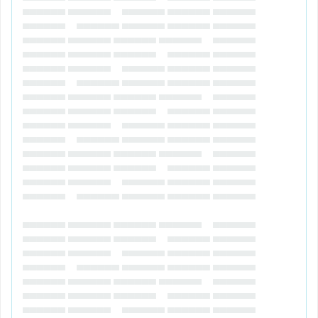
▄▄▄▄▄▄ ▄▄▄▄▄▄ ▄▄▄▄▄▄ ▄▄▄▄▄▄ ▄▄▄▄▄▄
▄▄▄▄▄▄ ▄▄▄▄▄▄ ▄▄▄▄▄▄ ▄▄▄▄▄▄ ▄▄▄▄▄▄
▄▄▄▄▄▄ ▄▄▄▄▄▄ ▄▄▄▄▄▄ ▄▄▄▄▄▄ ▄▄▄▄▄▄
▄▄▄▄▄▄ ▄▄▄▄▄▄ ▄▄▄▄▄▄ ▄▄▄▄▄▄ ▄▄▄▄▄▄
▄▄▄▄▄▄ ▄▄▄▄▄▄ ▄▄▄▄▄▄ ▄▄▄▄▄▄ ▄▄▄▄▄▄
▄▄▄▄▄▄ ▄▄▄▄▄▄ ▄▄▄▄▄▄ ▄▄▄▄▄▄ ▄▄▄▄▄▄
▄▄▄▄▄▄ ▄▄▄▄▄▄ ▄▄▄▄▄▄ ▄▄▄▄▄▄ ▄▄▄▄▄▄
▄▄▄▄▄▄ ▄▄▄▄▄▄ ▄▄▄▄▄▄ ▄▄▄▄▄▄ ▄▄▄▄▄▄
▄▄▄▄▄▄ ▄▄▄▄▄▄ ▄▄▄▄▄▄ ▄▄▄▄▄▄ ▄▄▄▄▄▄
▄▄▄▄▄▄ ▄▄▄▄▄▄ ▄▄▄▄▄▄ ▄▄▄▄▄▄ ▄▄▄▄▄▄
▄▄▄▄▄▄ ▄▄▄▄▄▄ ▄▄▄▄▄▄ ▄▄▄▄▄▄ ▄▄▄▄▄▄
▄▄▄▄▄▄ ▄▄▄▄▄▄ ▄▄▄▄▄▄ ▄▄▄▄▄▄ ▄▄▄▄▄▄
▄▄▄▄▄▄ ▄▄▄▄▄▄ ▄▄▄▄▄▄ ▄▄▄▄▄▄ ▄▄▄▄▄▄
▄▄▄▄▄▄ ▄▄▄▄▄▄ ▄▄▄▄▄▄ ▄▄▄▄▄▄ ▄▄▄▄▄▄
▄▄▄▄▄▄ ▄▄▄▄▄▄ ▄▄▄▄▄▄ ▄▄▄▄▄▄ ▄▄▄▄▄▄
▄▄▄▄▄▄ ▄▄▄▄▄▄ ▄▄▄▄▄▄ ▄▄▄▄▄▄ ▄▄▄▄▄▄
▄▄▄▄▄▄ ▄▄▄▄▄▄ ▄▄▄▄▄▄ ▄▄▄▄▄▄ ▄▄▄▄▄▄
▄▄▄▄▄▄ ▄▄▄▄▄▄ ▄▄▄▄▄▄ ▄▄▄▄▄▄ ▄▄▄▄▄▄
▄▄▄▄▄▄ ▄▄▄▄▄▄ ▄▄▄▄▄▄ ▄▄▄▄▄▄ ▄▄▄▄▄▄
▄▄▄▄▄▄ ▄▄▄▄▄▄ ▄▄▄▄▄▄ ▄▄▄▄▄▄ ▄▄▄▄▄▄
▄▄▄▄▄▄ ▄▄▄▄▄▄ ▄▄▄▄▄▄ ▄▄▄▄▄▄ ▄▄▄▄▄▄