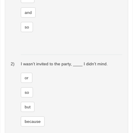
and
so
2)
I wasn't invited to the party, ____ I didn't mind.
or
so
but
because