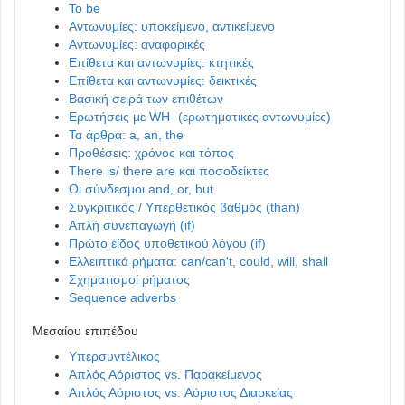
To be
Αντωνυμίες: υποκείμενο, αντικείμενο
Αντωνυμίες: αναφορικές
Επίθετα και αντωνυμίες: κτητικές
Επίθετα και αντωνυμίες: δεικτικές
Βασική σειρά των επιθέτων
Ερωτήσεις με WH- (ερωτηματικές αντωνυμίες)
Τα άρθρα: a, an, the
Προθέσεις: χρόνος και τόπος
There is/ there are και ποσοδείκτες
Οι σύνδεσμοι and, or, but
Συγκριτικός / Υπερθετικός βαθμός (than)
Απλή συνεπαγωγή (if)
Πρώτο είδος υποθετικού λόγου (if)
Ελλειπτικά ρήματα: can/can't, could, will, shall
Σχηματισμοί ρήματος
Sequence adverbs
Μεσαίου επιπέδου
Υπερσυντέλικος
Απλός Αόριστος vs. Παρακείμενος
Απλός Αόριστος vs. Αόριστος Διαρκείας