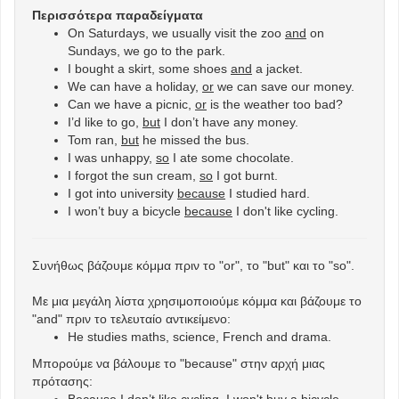
Περισσότερα παραδείγματα
On Saturdays, we usually visit the zoo
and
on
Sundays, we go to the park.
I bought a skirt, some shoes
and
a jacket.
We can have a holiday,
or
we can save our money.
Can we have a picnic,
or
is the weather too bad?
I’d like to go,
but
I don’t have any money.
Tom ran,
but
he missed the bus.
I was unhappy,
so
I ate some chocolate.
I forgot the sun cream,
so
I got burnt.
I got into university
because
I studied hard.
I won’t buy a bicycle
because
I don't like cycling.
Συνήθως βάζουμε κόμμα πριν το "or", το "but" και το "so".
Με μια μεγάλη λίστα χρησιμοποιούμε κόμμα και βάζουμε το
"and" πριν το τελευταίο αντικείμενο:
He studies maths, science, French and drama.
Μπορούμε να βάλουμε το "because" στην αρχή μιας
πρότασης: