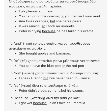
Οι σύνδεσμοι χρησιμοποιούνται για να συνδέσουμε δύο
προτάσεις σε μία μεγάλη περίοδο:
I play tennis
and
I swim.
You can go to the cinema,
or
you can visit your aunt.
Ana loves oranges,
but
she hates pears.
It was raining,
so
I took an umbrella.
Peter is crying
because
he has failed his exams.
Το "and" (=και) χρησιμοποιείται για να προσθέσουμε
αντικείμενα σε μια λίστα:
She bought apples
and
bananas.
Το "or" (=ή) χρησιμοποιείται για να μιλήσουμε για επιλογές:
You can have the blue pen
or
the red pen.
Το "but" (=αλλά) χρησιμοποιείται για να δείξουμε αντίθεση:
I speak French
but
I’ve never been to France.
Το "so" (=έτσι) δίνει το αποτέλεσμα από κάτι:
Peter didn’t study,
so
he failed his exams.
Το "because" (=επειδή) δίνει την αιτία για κάτι:
I got wet
because
I didn’t take an umbrella.