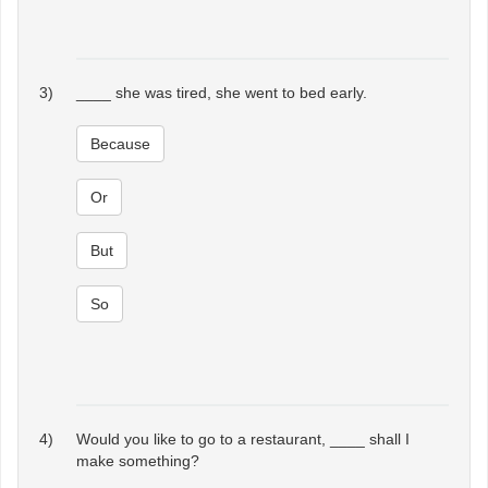
3)
____ she was tired, she went to bed early.
Because
Or
But
So
4)
Would you like to go to a restaurant, ____ shall I
make something?