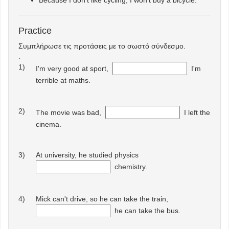
Because I don’t like cycling, I won't buy a bicycle.
Practice
Συμπλήρωσε τις προτάσεις με το σωστό σύνδεσμο.
.
1)
I'm very good at sport,
I'm
terrible at maths.
2)
The movie was bad,
I left the
cinema.
3)
At university, he studied physics
chemistry.
4)
Mick can't drive, so he can take the train,
he can take the bus.