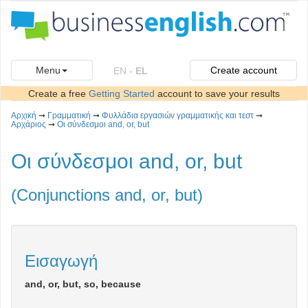
Menu
Create account
EN
-
EL
Create a free
Getting Started
account to save your results
Αρχική
➞
Γραμματική
➞
Φυλλάδια εργασιών γραμματικής και τεστ
➞
Αρχάριος
➞
Οι σύνδεσμοι and, or, but
Οι σύνδεσμοι and, or, but
(Conjunctions and, or, but)
Εισαγωγή
and, or, but, so, because